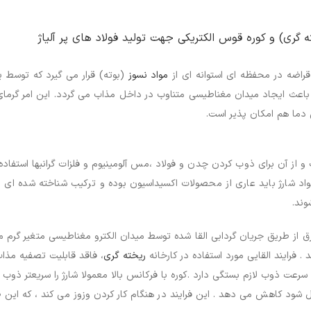
ته گری) و کوره قوس الکتریکی جهت تولید فولاد های پر آلیاژ
اضه در محفظه ای استوانه ای از
مواد نسوز
(بوته) قرار می گیرد که توسط 
 باعث ایجاد میدان مغناطیسی متناوب در داخل مذاب می گردد. این امر گرمای 
 دما هم امکان پذیر است.
 از آن برای ذوب کردن چدن و فولاد ،مس آلومینیوم و فلزات گرانبها استفاده 
د شارژ باید عاری از محصولات اکسیداسیون بوده و ترکیب شناخته شده ای دا
وند.
 از طریق جریان گردابی القا شده توسط میدان الکترو مغناطیسی متغیر گرم می
فرایند القایی مورد استفاده در کارخانه
ریخته گری
، فاقد قابلیت تصفیه مذاب
رعت ذوب لازم بستگی دارد .کوره با فرکانس بالا معمولا شارژ را سریعتر ذوب 
ال شود کاهش می دهد . این فرایند در هنگام کار کردن وزوز می کند ، که این 