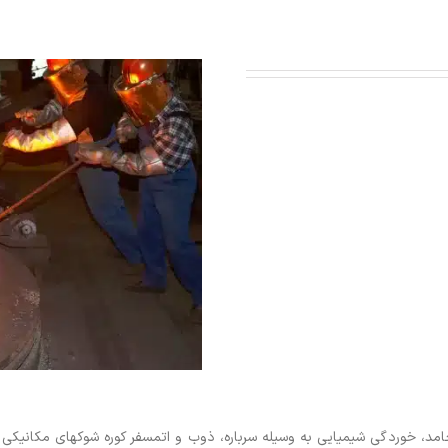
د، خوردگی شیمیایی به وسیله سرباره، ذوب و اتمسفر کوره شوکهای مکانیکی و 