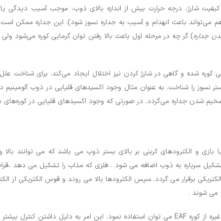
 کیفیت شارژ، درجه حرارت بیش از اندازه بالای ذوب، موجب آسیب دیدگی ی
هم می‌تواند باعث انهدام و آسیب به جداره نسوز شود). این جداره ممکن است د
دن جداره
) گر چه در مرحله اول باعث بالا رفتن توان گرمایی کوره می‌شود ولی
 کوره شده و گاهی در شارژ کردن نیز اختلال ایجاد می‌کند. برای شناخت عل
ستر نسوز را شناخت. به عنوان مثال وجود اکسیدهای قلیایی در ذوب آلومینیم در
ضخیم شدن جداره می‌گردد. در صورتی که وجود اکسیدهای قلیایی در کوره‌های 
زی و الکترودهای کربنی بر بالای بستر ذوب می باشد که می توانند بالا و پا
شکیل سرباره به ذوب اضافه می شود . فلزی که مذاب را تشکیل می دهد ،قراضه
کتریکی برقرار می گردد. سپس الکترودها بالا می روند و قوس الکتریکی از الکت
ه می شوند .
برای تولید فولاد های پرآلیاژ ، HSS، فولاد پر استحکام و غیره از کوره EAF می توان استفاده نمود. 