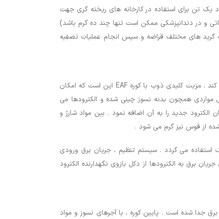
استفاده می شود . اندازه EAF ها از محدوده ظرفیت کوچک حدود یک تن برای استفاده در کارخانه های ریخته گری جهت
 EAF های مورد استفاده در آزمایشگاه های تحقیقاتی و در دندانپزشکی ممکن است تنها چند ده گرم باشد)
وژی ذوب القایی است . کوره EAF روش ساده و مؤثری را برای ذوب گرید های مختلف قراضه و سپس انجام عملیات تصفیه
این کوره برای ساخت انواع فولاد از جمله فولاد های ابزار و فولاد های آلیاژی مفید بوده و امکان استفاده از قراضه ارزان را نیز فراهم می کند . مزیت کلیدی ذوب با کوره EAF این است که امکان
 مورد استفاده قرار می گیرد و شامل مواردی همچون بدنه نسوز چینی شده و الکترودها می
الکترود جدید را به آن اضافه نمود . بین مواد شارژ و
شده از قوس نیز گرم می شود .
یک استفاده می گردد . سیستم تنظیم ، جریان برق ورودی
ریان برق به الکترودها از دکل بازوی نگهدارنده الکترود
رق جدا شده است . پایین کوره ، با آجرهای نسوز و مواد