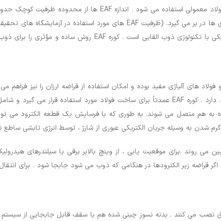
در حال حاضر از این کوره به طور فزاینده ای برای تولید فولاد معمولی 
تولید محصولات چدنی، تا حدود ۴۰۰ تن برای فولاد سازی ها در بر می گیرد. (ظرفیت
. هدف این مقاله مقایسه بین تکنولوژی کوره قوس الکتریکی با تکنول
تصفیه مذاب و همچنین تولید فولاد های کم کربن وجود دارد . کوره EAF عمدتاً برای ساخت فولاد
شده به هم متصل می شوند. به طوری که با فرسایش یک قطعه الکترود می توان 
بر گرم شدن به وسیله جریان الکتریکی عبوری از شارژ ، توسط انرژی تابشی ساطع 
ین می روند .برای موقعیت یابی ، از وینچ بالابر برقی یا سیلندرهای هیدرول
ر قراضه زیر الکترودها در هنگامی که ذوب می شود جابجا شود . برای انتقال ج
تاق نصب می کنند . بدنه نسوز چینی شده هم با سقف قابل جابجایی از سیستم ب