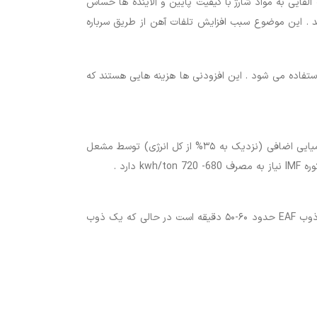
لقایی به مواد شارژ با کیفیت پایین و آلاینده ها حساس
شد . این موضوع سبب افزایش تلفات آهن از طریق سرباره
تفاده می شود . این افزودنی ها هزینه هایی هستند که
از آنجا که ورود انرژی الکتریکی بالاتر همراه با جریان بالاتر الکترود است ، بازدهی الکتریکی بالاتر با راکتورها و به واسطه ورود انرژی شیمیایی اضافی (نزدیک به ۳۵% از کل انرژی) توسط مشعل
با توجه به ورود انرژی شیمیایی با اکسیژن مافوق صوت و تزریق کربن ، زمان روشن بودن EAF ،کمتر است. به طور کلی ، زمان ذوب تا ذوب EAF حدود ۶۰-۵۰ دقیقه است در حالی که یک ذوب