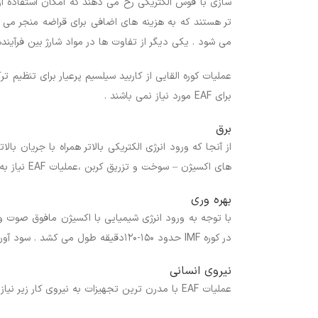
سازی با قوس الکتریکی رخ می دهند که امکان استفاده از 
تر هستند که به هزینه های اضافی برای قراضه منجر می ش
می شود . یکی دیگر از تفاوت ها در مواد شارژ بین فرآینده
عملیات کوره القایی از کاربید سیلسیم پرعیار برای تنظیم
برای EAF مورد نیاز نمی باشند .
برق
های اکسیژن – سوخت و تزریق کربن ،عملیات EAF نیاز به مصرف انرژی مخصوص کمتر در حدود kwh/ton 420 -380 دارد در حالی که کوره IMF نیاز به مصرف kwh/ton 720 -680 دارد .
بهره وری
در کوره IMF حدود ۱۵۰-۱۲۰دقیقه طول می کشد . سود آوری هر واحد صنعتی به طور مستقیم با سرعت تولید کم و زیاد می شود.
نیروی انسانی
عملیات EAF با مدرن ترین تجهیزات به نیروی کار زیر نیاز دارد :