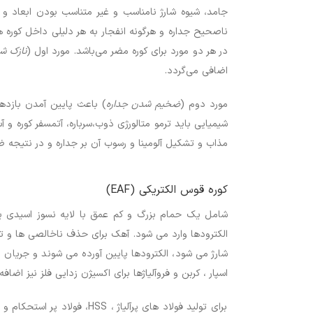
جامد، شیوه شارژ نامناسب و غیر متناسب بودن ابعاد و
ناصحیح جداره و هرگونه انفجار به هر دلیلی داخل کوره 
در هر دو مورد برای کوره مضر می‌باشد. مورد اول (
نازک ش
اضافی می‌گردد.
مورد دوم (
ضخیم شدن جداره
) باعث پایین آمدن بازدهی
شیمیایی باید ترمو متالورژی ذوب،سرباره، آتمسفر کوره و آ
مذاب و تشکیل آلومینا و رسوب آن بر جداره و در نتیجه 
کوره قوس الکتریکی (EAF)
شامل یک حمام بزرگ و کم عمق با لایه نسوز اسیدی یا با
الکترودها وارد می شود. آهک برای حذف ناخالصی ها و ت
شارژ می شود، الکترودها پایین آورده می شوند و جریان ال
اسپار ، کربن و فروآلیاژها برای اکسیژن زدایی فلز نیز اضاف