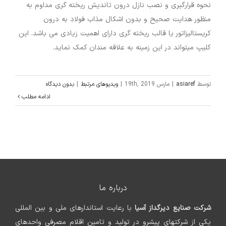
نحوه قرارگیری و نصب نازل درون تاندیش ریخته گری مداوم به
منظور هدایت صحیح و بدون اشکال مذاب فولاد به درون
کریستالیزاتور یا قالب ریخته گری دارای اهمیت زیادی می باشد. این
کلیپ میتواند در این زمینه به علاقه مندان کمک نماید.
توسط
asiaref
|
مارس 19th, 2019
|
ویدیوهای مرتبط
|
بدون دیدگاه
ادامه مطلب
درباره ما
شرکت صنایع دیرگداز آسیا
با رعایت استاندارهای ملی و بین المللی
یکی از شرکتهای پیشرو در تولید و تامین اقلام مصرفی واحدهای